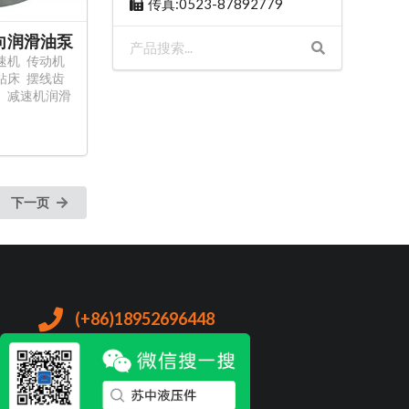
传真:0523-87892779
5双向润滑油泵
速机
传动机
钻床
摆线齿
泵
减速机润滑
下一页
(+86)18952696448