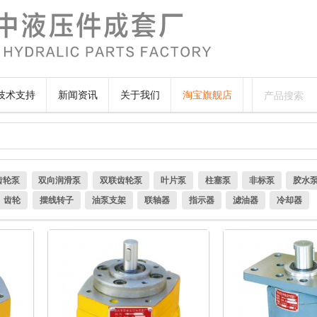
技术支持
新闻资讯
关于我们
淘宝旗舰店
齿轮泵
双向润滑泵
双联齿轮泵
叶片泵
柱塞泵
非标泵
胶水
齿轮
摆线转子
油泵支架
联轴器
指示器
滤油器
冷却器