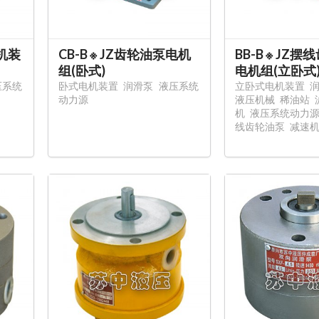
机装
CB-B ※ JZ齿轮油泵电机
BB-B ※ JZ
组(卧式)
电机组(立卧式
压系统
卧式电机装置
润滑泵
液压系统
立卧式电机装置
动力源
液压机械
稀油站
机
液压系统动力
线齿轮油泵
减速