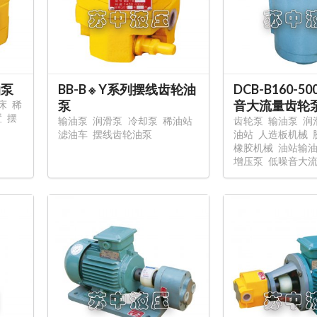
油泵
BB-B ※ Y系列摆线齿轮油
DCB-B160-50
泵
音大流量齿轮泵
床
稀
置
摆
输油泵
润滑泵
冷却泵
稀油站
齿轮泵
输油泵
润
滤油车
摆线齿轮油泵
油站
人造板机械
橡胶机械
油站输
增压泵
低噪音大