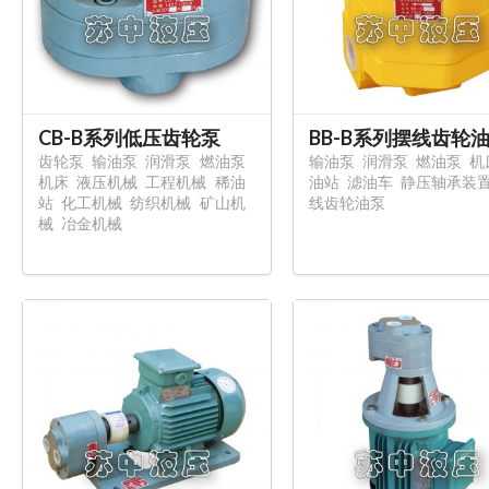
CB-B系列低压齿轮泵
BB-B系列摆线齿轮
齿轮泵
输油泵
润滑泵
燃油泵
输油泵
润滑泵
燃油泵
机
机床
液压机械
工程机械
稀油
油站
滤油车
静压轴承装
站
化工机械
纺织机械
矿山机
线齿轮油泵
械
冶金机械