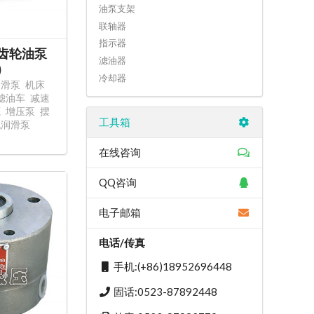
油泵支架
联轴器
指示器
摆线齿轮油泵
滤油器
)
冷却器
润滑泵
机床
滤油车
减速
源
增压泵
摆
工具箱
机润滑泵
在线咨询
QQ咨询
电子邮箱
电话/传真
手机:(+86)18952696448
固话:0523-87892448