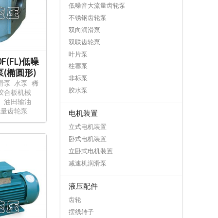
低噪音大流量齿轮泵
不锈钢齿轮泵
双向润滑泵
双联齿轮泵
叶片泵
0F(FL)低噪
柱塞泵
(椭圆形)
非标泵
滑泵
水泵
稀
胶水泵
胶合板机械
油
油田输油
流量齿轮泵
电机装置
立式电机装置
卧式电机装置
立卧式电机装置
减速机润滑泵
液压配件
齿轮
摆线转子