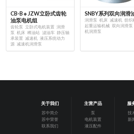
CB-B ※ JZW立卧式齿轮
SNBY系列双向润滑
油泵电机组
润滑泵
机床
减速机
纺织
起重运输机械
双向润滑泵
齿轮泵
立卧式电机装置
润滑
机润滑泵
泵
机床
稀油站
滤油车
静压轴
承装置
减速机
液压系统动力
源
减速机润滑泵
关于我们
主营产品
服
苏中简介
泵
技
苏中荣誉
电机装置
新
联系我们
液压配件