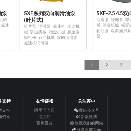
油泵
SXF系列双向润滑油泵
SXF-2.5 4.
(叶片式)
机械
润滑泵
冷却泵
减
减速
械
冶金机械
摇臂
叶片泵
润滑泵
减速机
传动机
轮油泵
双向润滑
械
矿山机械
冶金机械
起重运
泵
输机械
石油机械
双向润滑泵
减速机润滑泵
1
2
3
务支持
友情链接
关注苏中
术支持
阿里巴巴店
微信公众号
闻资讯
淘宝店
新浪微博
百川泵业
收藏我们的网站
分享当前页面