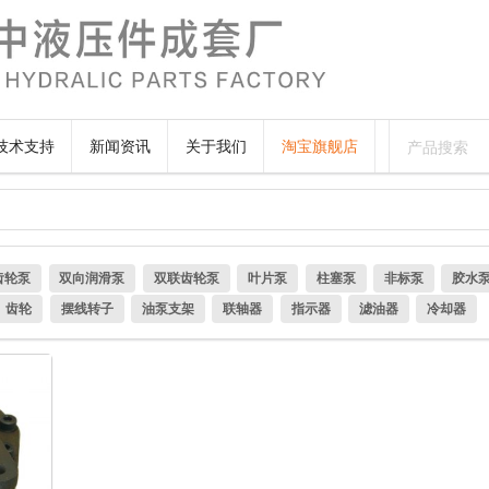
技术支持
新闻资讯
关于我们
淘宝旗舰店
齿轮泵
双向润滑泵
双联齿轮泵
叶片泵
柱塞泵
非标泵
胶水
齿轮
摆线转子
油泵支架
联轴器
指示器
滤油器
冷却器