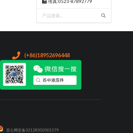
传真:0523-87892779
(+86)18952696448
苏公网安备32128302001579