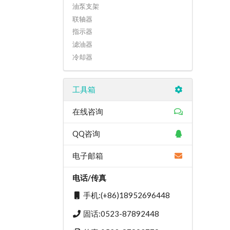
油泵支架
联轴器
指示器
滤油器
冷却器
工具箱
在线咨询
QQ咨询
电子邮箱
电话/传真
手机:(+86)18952696448
固话:0523-87892448