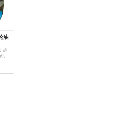
齿轮油
械
起
油机