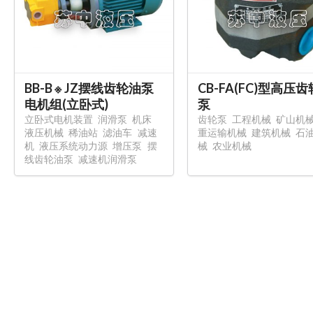
BB-B ※ JZ摆线齿轮油泵
CB-FA(FC)型高压
电机组(立卧式)
泵
立卧式电机装置
润滑泵
机床
齿轮泵
工程机械
矿山机
液压机械
稀油站
滤油车
减速
重运输机械
建筑机械
石
机
液压系统动力源
增压泵
摆
械
农业机械
线齿轮油泵
减速机润滑泵