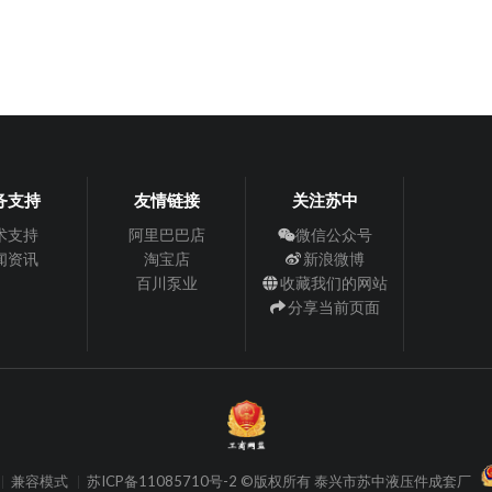
务支持
友情链接
关注苏中
术支持
阿里巴巴店
微信公众号
闻资讯
淘宝店
新浪微博
百川泵业
收藏我们的网站
分享当前页面
兼容模式
苏ICP备11085710号-2 ©版权所有 泰兴市苏中液压件成套厂