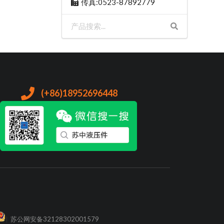
传真:0523-87892779
(+86)18952696448
苏公网安备32128302001579