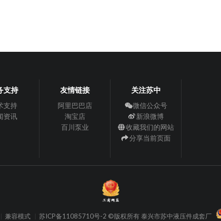
务支持
友情链接
关注苏中
术支持
阿里巴巴店
微信公众号
闻资讯
淘宝店
新浪微博
百川泵业
收藏我们的网站
分享当前页面
兼容模式
苏ICP备11085710号-2 ©版权所有 泰兴市苏中液压件成套厂