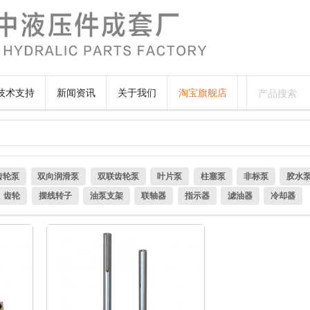
技术支持
新闻资讯
关于我们
淘宝旗舰店
齿轮泵
双向润滑泵
双联齿轮泵
叶片泵
柱塞泵
非标泵
胶水
齿轮
摆线转子
油泵支架
联轴器
指示器
滤油器
冷却器