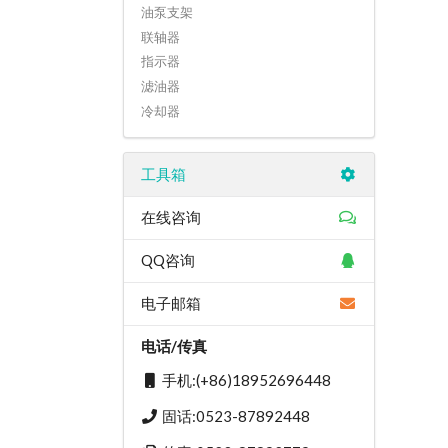
油泵支架
联轴器
指示器
滤油器
冷却器
工具箱
在线咨询
QQ咨询
电子邮箱
电话/传真
手机:(+86)18952696448
固话:0523-87892448