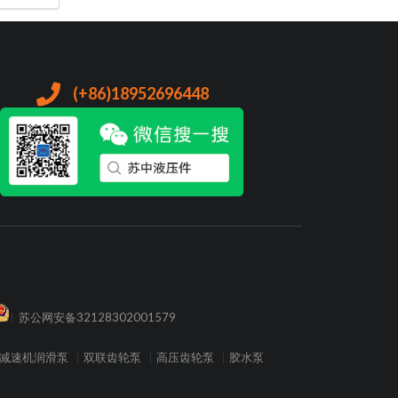
(+86)18952696448
苏公网安备32128302001579
减速机润滑泵
双联齿轮泵
高压齿轮泵
胶水泵