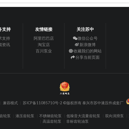
务支持
友情链接
关注苏中
术支持
阿里巴巴店
微信公众号
闻资讯
淘宝店
新浪微博
百川泵业
收藏我们的网站
分享当前页面
兼容模式
苏ICP备11085710号-2 ©版权所有 泰兴市苏中液压件成套厂
齿轮泵
液压齿轮泵
不锈钢齿轮泵
低噪音大流量齿轮泵
双向润滑泵
高温齿轮泵
非标齿轮油泵