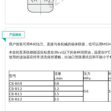
产品描述
用户按装可用Φ60法兰、直接与各机械的箱体联接，也可以用M10
本齿轮泵系统都能适应粘度在38cst以下的各种润滑油，温度在0℃
使用的滤油器应经常清洗保持通畅，出油口管路通径总和不能小于
流量
压力
型号
L/min
MPa
r
CB-B0.8
0.8
CB-B1.2
1.2
0.6
1
CB-B1.5
1.5
CB-B2.2
2.5