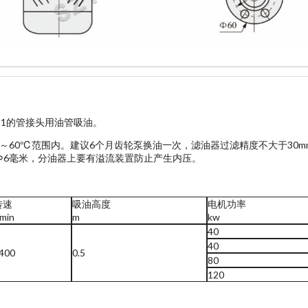
×1的管接头用油管吸油。
～60℃范围内。建议6个月齿轮泵换油一次，滤油器过滤精度不大于30m
Φ6毫米，分油器上要有溢流装置防止产生内压。
转速
吸油高度
电机功率
/min
m
kw
40
40
400
0.5
80
120